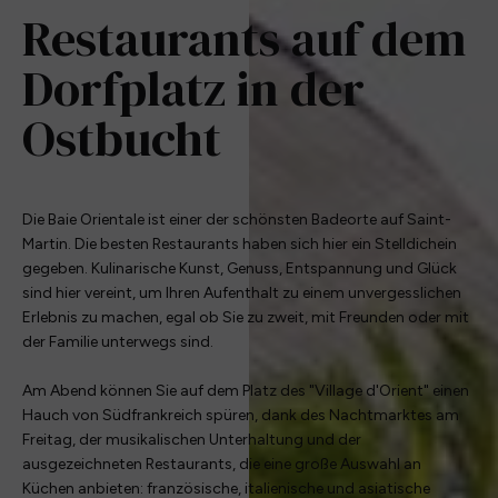
Restaurants auf dem
Dorfplatz in der
Ostbucht
Die Baie Orientale ist einer der schönsten Badeorte auf Saint-
Martin. Die besten Restaurants haben sich hier ein Stelldichein
gegeben. Kulinarische Kunst, Genuss, Entspannung und Glück
sind hier vereint, um Ihren Aufenthalt zu einem unvergesslichen
Erlebnis zu machen, egal ob Sie zu zweit, mit Freunden oder mit
der Familie unterwegs sind.
Am Abend können Sie auf dem Platz des "Village d'Orient" einen
Hauch von Südfrankreich spüren, dank des Nachtmarktes am
Freitag, der musikalischen Unterhaltung und der
ausgezeichneten Restaurants, die eine große Auswahl an
Küchen anbieten: französische, italienische und asiatische