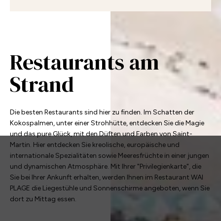
Restaurants am
Strand
Die besten Restaurants sind hier zu finden. Im Schatten der
Kokospalmen, unter einer Strohhütte, entdecken Sie die Magie
und das pure Glück, mit den Düften und Farben von Saint-
Martin. Hier entdecken Sie kreolische, europäische und
internationale Spezialitäten sowie Meeresfrüchte in einer jungen
und dynamischen Atmosphäre. Mit Ihrer "Privilegienkarte", die
Sie bei Ihrer Ankunft erhalten, werden Ihnen im Restaurant WAI
PLAGE die Liegestühle und Sonnenschirme angeboten, wenn Sie
dort zu Mittag essen.