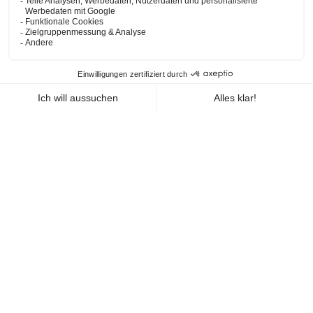
über die Website
https://www.sxm-palm-court.com
(die
"
Website
").
Sie dient der Information des Kunden, der unsere
Dienste in Anspruch nimmt.
Wer sammelt Ihre Daten?
Der Verantwortliche für die Verarbeitung im Sinne der
Europäischen Datenschutzverordnung ist
BUILDINVEST
RESORTS SXM
, vertreten durch seinen amtierenden
Präsidenten.
Wie sammeln wir Ihre Daten?
BUILDINVEST RESORTS SXM
, sammelt Daten online
(einschließlich per E-Mail), auf Papier oder mündlich (bei