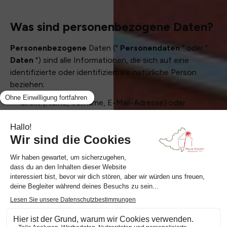
Was sind personenbezogene Daten?
Personenbezogene
Daten ("
Personendaten
" oder "
Daten
") sind alle Informationen, die sich auf eine
identifizierte oder identifizierbare natürliche Person
beziehen:
direkt (Name, Vorname, E-Mail-Adresse) oder
indirekt (IP-Adresse, Geolokalisierung).
Für wen gilt diese
Datenschutzrichtlinie?
Diese Richtlinie gilt für alle unsere Dienstleistungen (die "
Dienstleistungen
") in den Bereichen Hotel, Bar-
Restaurant, Spa und damit verbundene Dienstleistungen