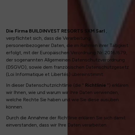
Die Firma BUILDINVEST RESORTS SXM Sarl
,
verpflichtet sich, dass die Verarbeitung
personenbezogener Daten, die im Rahmen ihrer Tätigkeit
erfolgt, mit der Europäischen Verordnung Nr. 2016/679,
der sogenannten Allgemeinen Datenschutzverordnung
(DSGVO), sowie dem französischen Datenschutzgesetz
(Loi Informatique et Libertés) übereinstimmt.
In dieser Datenschutzrichtlinie (die "
Richtlinie
") erklären
wir Ihnen, wie und warum wir Ihre Daten verwenden,
welche Rechte Sie haben und wie Sie diese ausüben
können.
Durch die Annahme der Richtlinie erklären Sie sich damit
einverstanden, dass wir Ihre Daten verarbeiten.